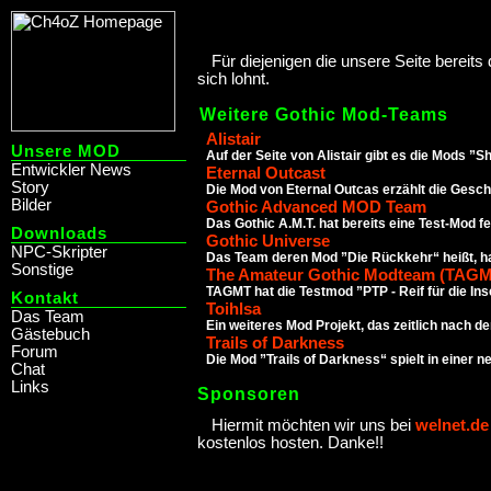
Für diejenigen die unsere Seite bereits
sich lohnt.
Weitere Gothic Mod-Teams
Alistair
Unsere MOD
Auf der Seite von Alistair gibt es die Mods 
Entwickler News
Eternal Outcast
Story
Die Mod von Eternal Outcas erzählt die Gesch
Bilder
Gothic Advanced MOD Team
Das Gothic A.M.T. hat bereits eine Test-Mod fer
Downloads
Gothic Universe
NPC-Skripter
Das Team deren Mod ”Die Rückkehr“ heißt, ha
Sonstige
The Amateur Gothic Modteam (TAGM
TAGMT hat die Testmod ”PTP - Reif für die Insel
Kontakt
Toihlsa
Das Team
Ein weiteres Mod Projekt, das zeitlich nach dem
Gästebuch
Trails of Darkness
Forum
Die Mod ”Trails of Darkness“ spielt in einer n
Chat
Links
Sponsoren
Hiermit möchten wir uns bei
welnet.de
kostenlos hosten. Danke!!